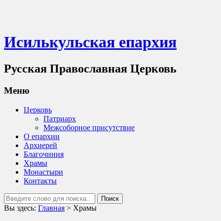
Исилькульская епархия
Русская Православная Церковь
Меню
Церковь
Патриарх
Межсоборное присутствие
О епархии
Архиерей
Благочиния
Храмы
Монастыри
Контакты
Вы здесь:
Главная
>
Храмы