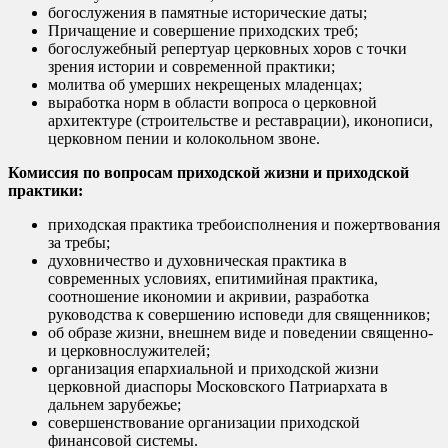
богослужения в памятные исторические даты;
Причащение и совершение приходских треб;
богослужебный репертуар церковных хоров с точки
зрения истории и современной практики;
молитва об умерших некрещеных младенцах;
выработка норм в области вопроса о церковной
архитектуре (строительстве и реставрации), иконописи,
церковном пении и колокольном звоне.
Комиссия по вопросам приходской жизни и приходской
практики:
приходская практика требоисполнения и пожертвования
за требы;
духовничество и духовническая практика в
современных условиях, епитимийная практика,
соотношение икономии и акривии, разработка
руководства к совершению исповеди для священников;
об образе жизни, внешнем виде и поведении священно-
и церковнослужителей;
организация епархиальной и приходской жизни
церковной диаспоры Московского Патриархата в
дальнем зарубежье;
совершенствование организации приходской
финансовой системы.