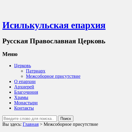
Исилькульская епархия
Русская Православная Церковь
Меню
Церковь
Патриарх
Межсоборное присутствие
О епархии
Архиерей
Благочиния
Храмы
Монастыри
Контакты
Вы здесь:
Главная
>
Межсоборное присутствие