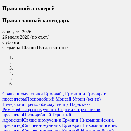
Правящий архиерей
Православный календарь
8 августа 2026
26 июля 2026 (по ст.ст.)
Суббота
Седмица 10-я по Пятидесятнице
Священномученики Ермолай , Ермипп и Ермократ,
пресвитеры
Преподобный Моисей Угрин (венгр),
Печерский
Преподобномученица Параскева
Римская
Священномученик Сергий Стрельников,
пресвитер
Преподобный Геронтий
Афонский
Священномученик Ермипп Никомидийский,
пресвитер
Священномученик Ермократ Никомидийский,
пресвитер
Священномученик Ермолай Никомидийский,