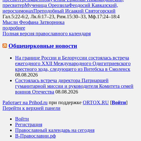
пресвитер
Мученица Ореозила
Феодосий Кавказский,
иеросхимонах
Преподобный Исаакий Святогорский
Гал.5:22-6:2, Лк.6:17–23, Рим.15:30–33, Мф.17:24–18:4
Мысли Феофана Затворника
подробнее
Полная версия православного календаря
Общецерковные новости
На границе России и Белоруссии состоялась встреча
ежегодного XXII Международного Одигитриевского
крестного хода, следующего из Витебска в Смоленск
08.08.2026
Состоялась встреча директора Патриаршей
гуманитарной миссии и руководителя Комитета семей
воинов Отечества
08.08.2026
Работает на Prihod.ru
при поддержке
ORTOX.RU
[
Войти
]
Перейти к верхней панели
Войти
Регистрация
Православный календарь на сегодня
В-Православии.рф