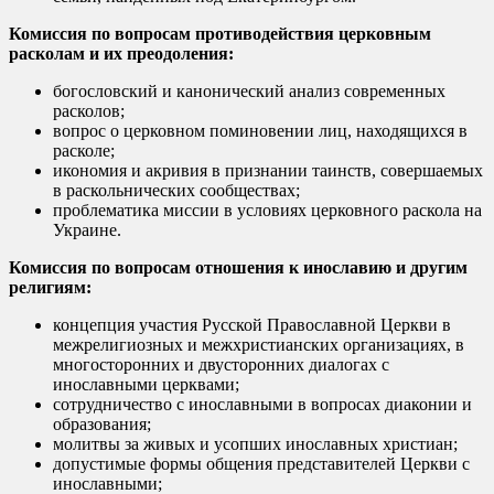
Комиссия по вопросам противодействия церковным
расколам и их преодоления:
богословский и канонический анализ современных
расколов;
вопрос о церковном поминовении лиц, находящихся в
расколе;
икономия и акривия в признании таинств, совершаемых
в раскольнических сообществах;
проблематика миссии в условиях церковного раскола на
Украине.
Комиссия по вопросам отношения к инославию и другим
религиям:
концепция участия Русской Православной Церкви в
межрелигиозных и межхристианских организациях, в
многосторонних и двусторонних диалогах с
инославными церквами;
сотрудничество с инославными в вопросах диаконии и
образования;
молитвы за живых и усопших инославных христиан;
допустимые формы общения представителей Церкви с
инославными;